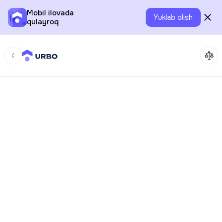
Mobil ilovada
Yuklab olish
qulayroq