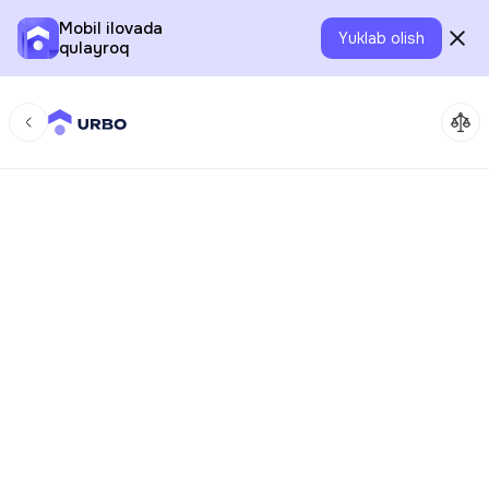
Mobil ilovada
Yuklab olish
qulayroq