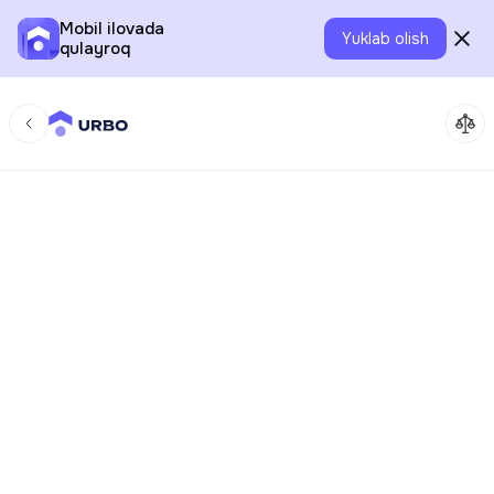
Mobil ilovada
Yuklab olish
qulayroq