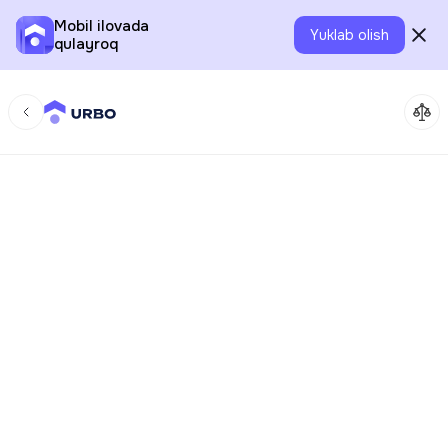
Mobil ilovada
Yuklab olish
qulayroq