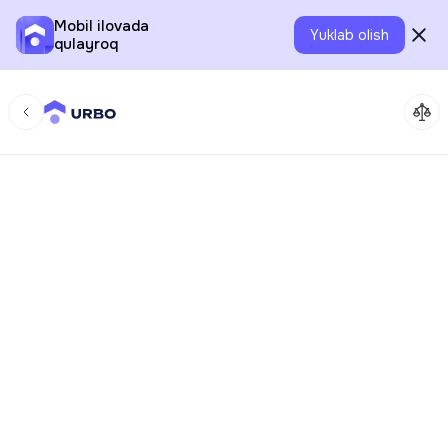
Mobil ilovada
Yuklab olish
qulayroq