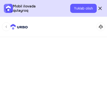
Mobil ilovada
Yuklab olish
qulayroq