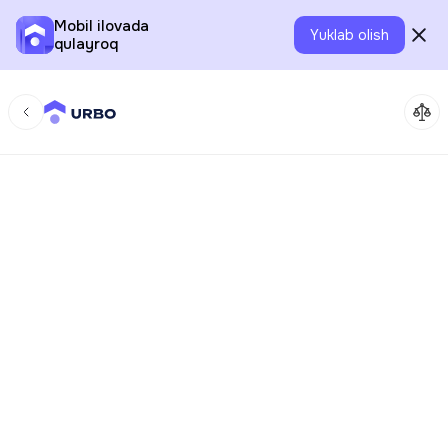
Mobil ilovada
Yuklab olish
qulayroq