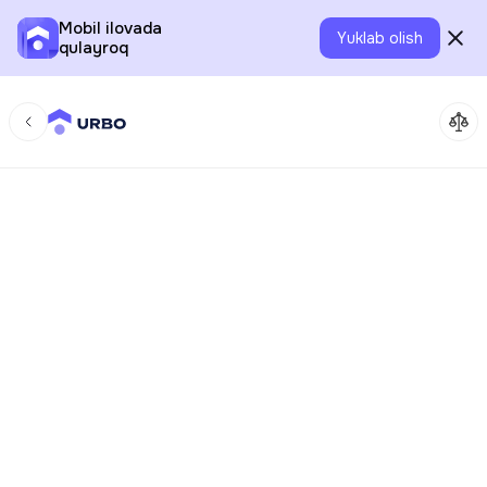
Mobil ilovada
Yuklab olish
qulayroq