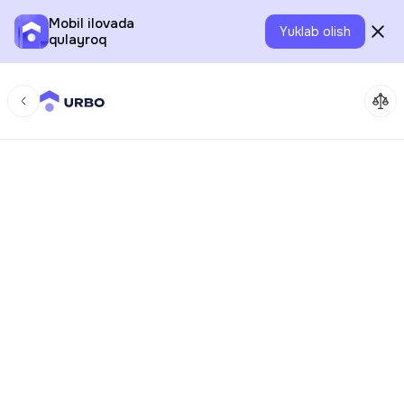
Mobil ilovada
Yuklab olish
qulayroq