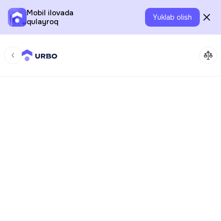
Mobil ilovada
Yuklab olish
qulayroq