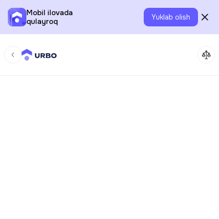
Mobil ilovada
Yuklab olish
qulayroq