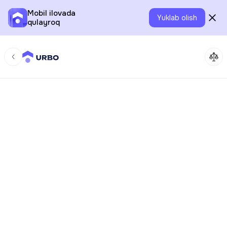
Mobil ilovada
Yuklab olish
qulayroq