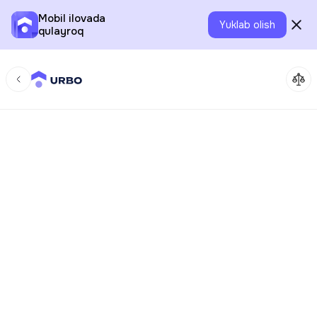
Mobil ilovada
Yuklab olish
qulayroq