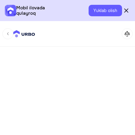
Mobil ilovada
Yuklab olish
qulayroq