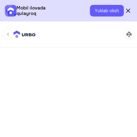
Mobil ilovada
Yuklab olish
qulayroq