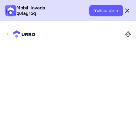
Mobil ilovada
Yuklab olish
qulayroq