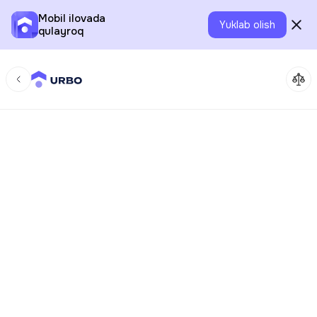
Mobil ilovada
Yuklab olish
qulayroq