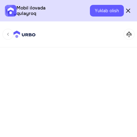
Mobil ilovada
Yuklab olish
qulayroq