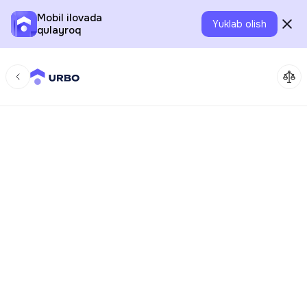
Mobil ilovada
Yuklab olish
qulayroq