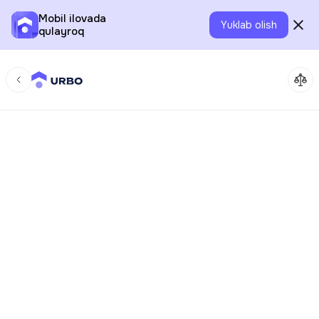
Mobil ilovada
Yuklab olish
qulayroq