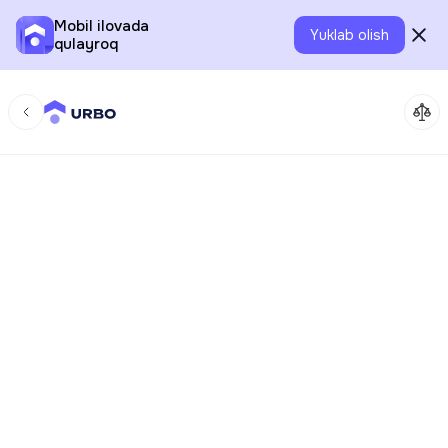
Mobil ilovada
Yuklab olish
qulayroq