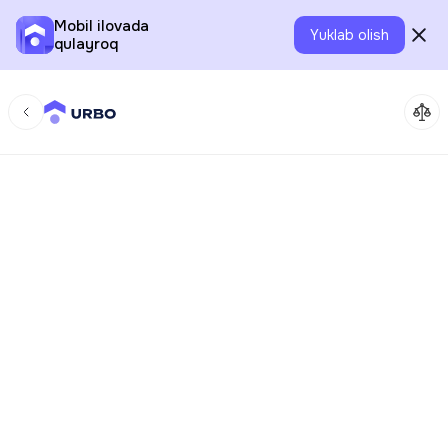
Mobil ilovada
Yuklab olish
qulayroq