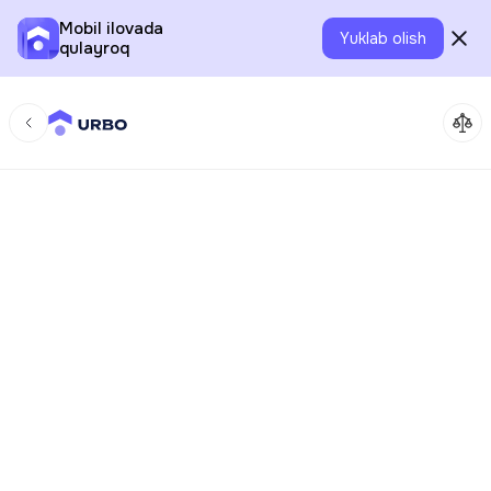
Mobil ilovada
Yuklab olish
qulayroq