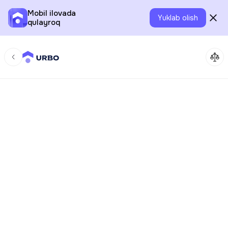
Mobil ilovada
Yuklab olish
qulayroq