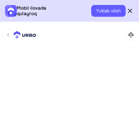
Mobil ilovada
Yuklab olish
qulayroq