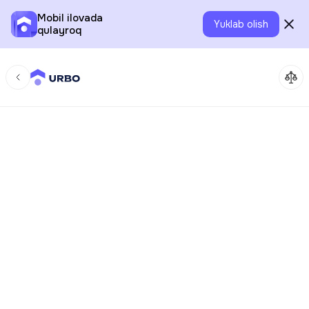
Mobil ilovada
Yuklab olish
qulayroq