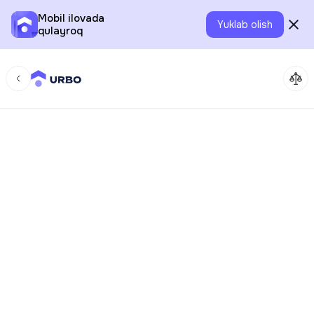
Mobil ilovada
Yuklab olish
qulayroq