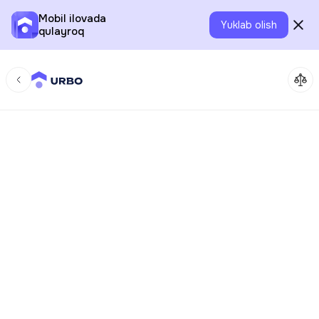
Mobil ilovada
Yuklab olish
qulayroq