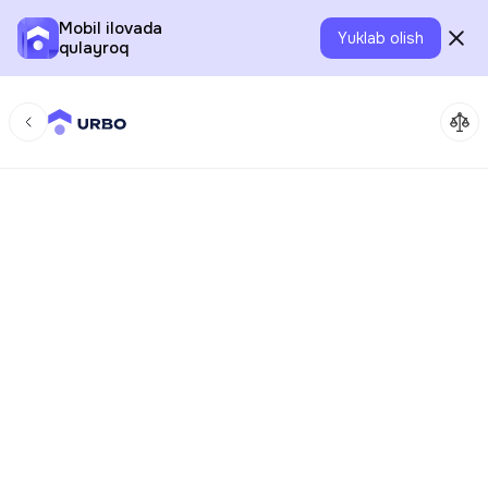
Mobil ilovada
Yuklab olish
qulayroq