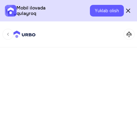
Mobil ilovada
Yuklab olish
qulayroq