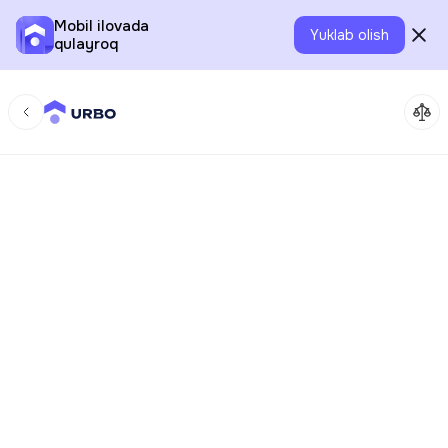
Mobil ilovada
Yuklab olish
qulayroq