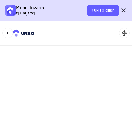
Mobil ilovada
Yuklab olish
qulayroq