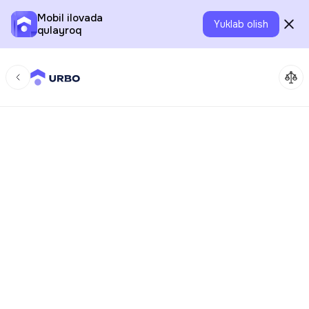
Mobil ilovada
Yuklab olish
qulayroq