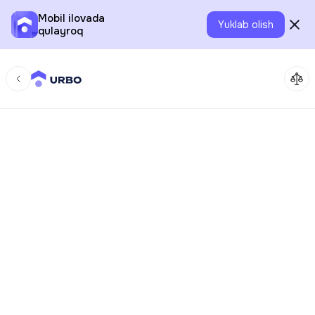
Mobil ilovada
Yuklab olish
qulayroq