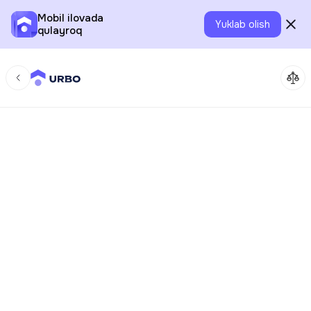
Mobil ilovada
Yuklab olish
qulayroq