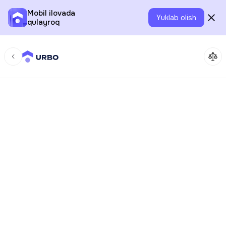
Mobil ilovada
Yuklab olish
qulayroq