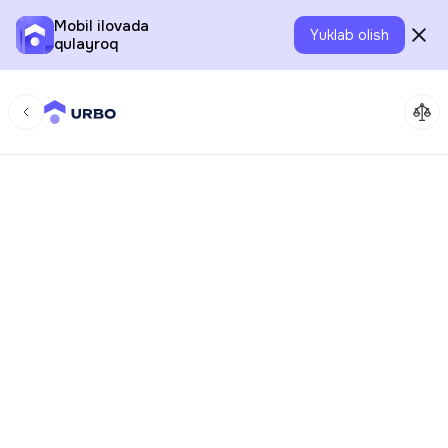
Mobil ilovada
Yuklab olish
qulayroq