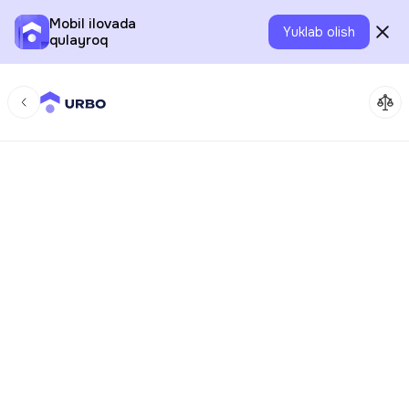
Mobil ilovada
Yuklab olish
qulayroq