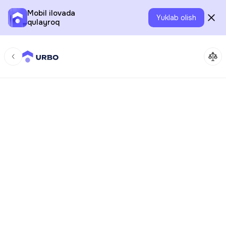
Mobil ilovada
Yuklab olish
qulayroq