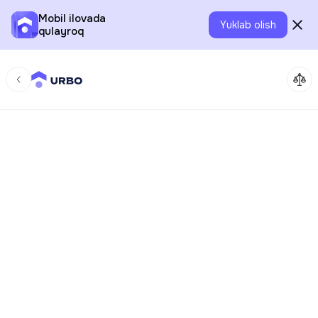
Mobil ilovada
Yuklab olish
qulayroq