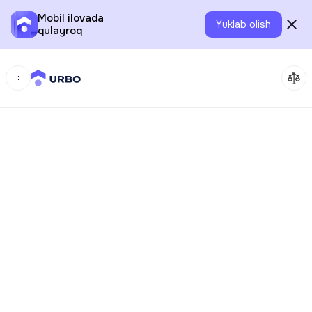
Mobil ilovada
Yuklab olish
qulayroq