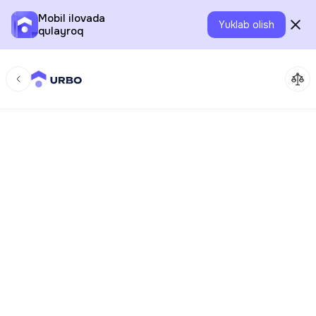
Mobil ilovada
Yuklab olish
qulayroq