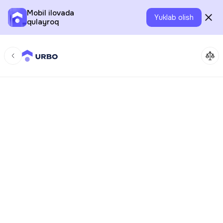
Mobil ilovada
Yuklab olish
qulayroq