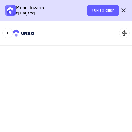
Mobil ilovada
Yuklab olish
qulayroq