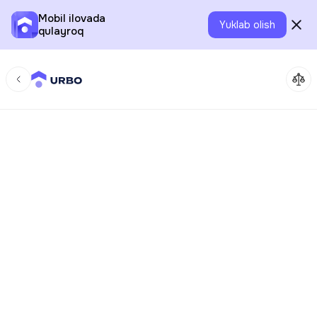
Mobil ilovada
Yuklab olish
qulayroq