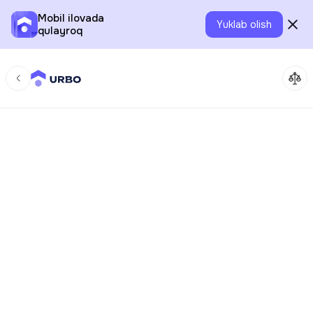
Mobil ilovada
Yuklab olish
qulayroq