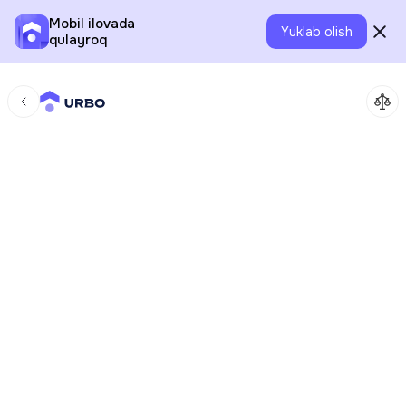
Mobil ilovada
Yuklab olish
qulayroq