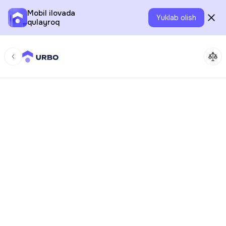
Mobil ilovada
Yuklab olish
qulayroq