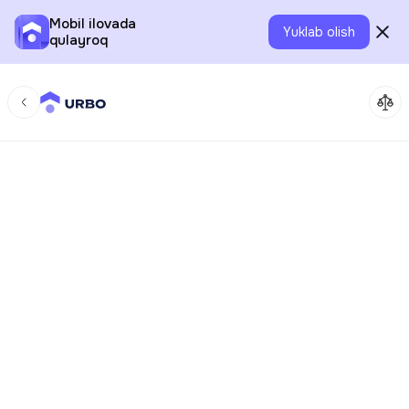
Mobil ilovada
Yuklab olish
qulayroq