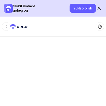
Mobil ilovada
Yuklab olish
qulayroq